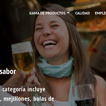
GAMA DE PRODUCTOS
CALIDAD
EMPL
 sabor
 categoría incluye
, mejillones, bolas de